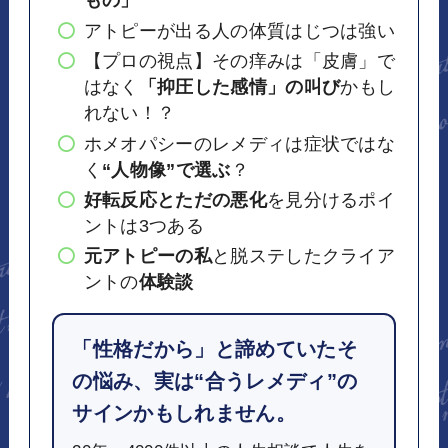
もの」
アトピーが出る人の体質はじつは強い
【プロの視点】その痒みは「皮膚」で
はなく
「抑圧した感情」の叫び
かもし
れない！？
ホメオパシーのレメディは症状ではな
く
“人物像”で選ぶ
？
好転反応とただの悪化
を見分けるポイ
ントは3つある
元アトピーの私
と脱ステしたクライア
ントの
体験談
「性格だから」と諦めていたそ
の悩み、実は“合うレメディ”の
サインかもしれません。