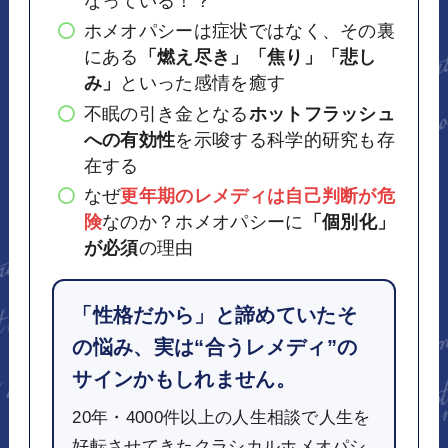
なっている！？
ホメオパシーは症状ではなく、その裏
にある
「燃え尽き」「焦り」「悲し
み」
といった感情を癒す
不眠の引き金となる
ホットフラッシュ
への有効性
を示唆する科学的研究も存
在する
なぜ
更年期のレメディは自己判断が危
険
なのか？ホメオパシーに
「個別化」
が必須
の理由
「性格だから」と諦めていたそ
の悩み、実は“合うレメディ”の
サインかもしれません。
20年・4000件以上の人生相談で人生を
好転させてきたクラシカルホメオパシ