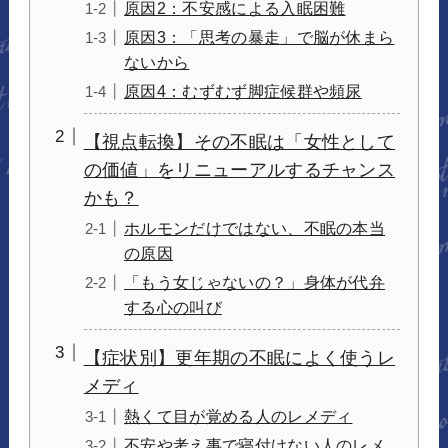
原因2：不安感による入眠困難
原因3：「思考の暴走」で脳が休まら
ないから
原因4：むずむず脚症候群や頻尿
【視点転換】その不眠は「女性として
の価値」をリニューアルするチャンス
かも？
ホルモンだけではない、不眠の本当
の原因
「もう女じゃないの？」身体が代弁
する心の叫び
【症状別】更年期の不眠によく使うレ
メディ
熱くて目が覚める人のレメディ
不安や考え事で寝付けない人のレメ