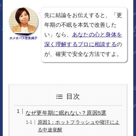
先に結論をお伝えすると、「更
年期の不眠を本気で改善した
い」なら、
あなたの心と身体を
ホメオパス世良純子
深く理解するプロに相談する
の
が、確実で安全な方法ですよ。
目次
なぜ更年期に眠れない？原因5選
原因1：ホットフラッシュや寝汗によ
る中途覚醒