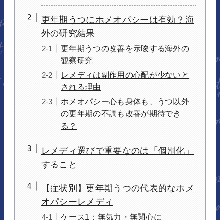
更年期うつにホメオパシーは有効？海
外の研究結果
更年期うつの改善を示唆する海外の
観察研究
レメディは副作用の心配が少ないと
される理由
ホメオパシー心も身体も、うつ以外
の更年期の不調も改善が期待でき
る？
レメディ選びで重要なのは「個別化」
すること
【症状別】更年期うつの代表的なホメ
オパシーレメディ
ケース1：無気力・無関心に