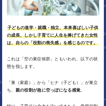
子どもの進学・就職・独立、本来喜ばしい子供
の成長、しかし子育てに人生を捧げてきた女性
は、自らの「役割の喪失感」を感じるのです。
これは「空の巣症候群」ともいわれ、以下の状
態を指します。
「巣（家庭）」から「ヒナ（子ども）」が巣立
ち、
親の役割が急に空っぽになる感覚
。