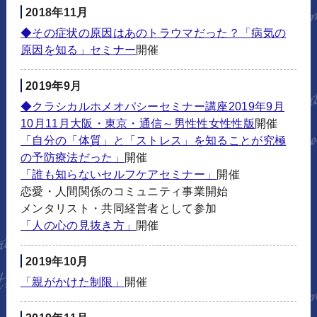
2018年11月
◆その症状の原因はあのトラウマだった？「病気の
原因を知る」セミナー
開催
2019年9月
◆クラシカルホメオパシーセミナー講座2019年9月
10月11月大阪・東京・通信～男性性女性性版
開催
「自分の「体質」と「ストレス」を知ることが究極
の予防療法だった」
開催
「誰も知らないセルフケアセミナー」
開催
恋愛・人間関係のコミュニティ事業開始
メンタリスト・共同経営者として参加
「人の心の見抜き方」
開催
2019年10月
「親がかけた制限」
開催