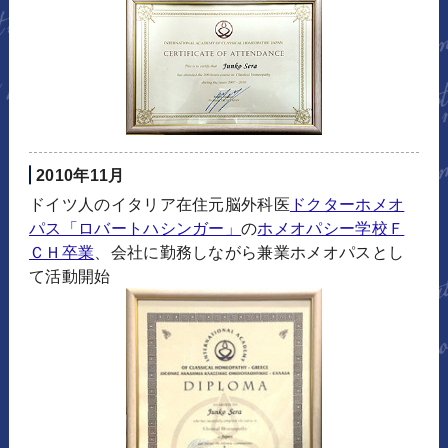
2010年11月
ドイツ人のイタリア在住元脳外科医
ドクターホメオ
パス「ロバートハシンガー」
の
ホメオパシー学校Ｆ
ＣＨ卒業
、会社に勤務しながら兼業ホメオパスとし
て活動開始