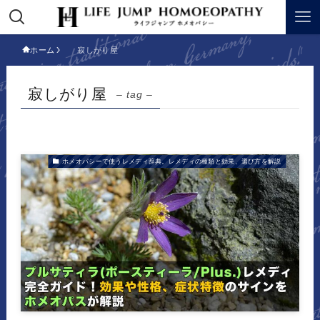
ホーム
寂しがり屋
寂しがり屋
– tag –
ホメオパシーで使うレメディ辞典。レメディの種類と効果、選び方を解説