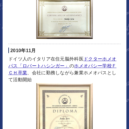
2010年11月
ドイツ人のイタリア在住元脳外科医
ドクターホメオ
パス「ロバートハシンガー」
の
ホメオパシー学校Ｆ
ＣＨ卒業
、会社に勤務しながら兼業ホメオパスとし
て活動開始