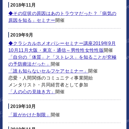
2018年11月
◆その症状の原因はあのトラウマだった？「病気の
原因を知る」セミナー
開催
2019年9月
◆クラシカルホメオパシーセミナー講座2019年9月
10月11月大阪・東京・通信～男性性女性性版
開催
「自分の「体質」と「ストレス」を知ることが究極
の予防療法だった」
開催
「誰も知らないセルフケアセミナー」
開催
恋愛・人間関係のコミュニティ事業開始
メンタリスト・共同経営者として参加
「人の心の見抜き方」
開催
2019年10月
「親がかけた制限」
開催