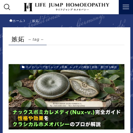
ホーム
嫉妬
嫉妬
– tag –
ホメオパシーで使うレメディ辞典。レメディの種類と効果、選び方を解説