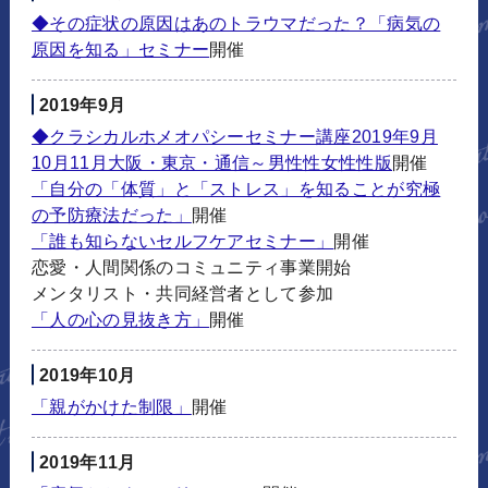
◆その症状の原因はあのトラウマだった？「病気の
原因を知る」セミナー
開催
2019年9月
◆クラシカルホメオパシーセミナー講座2019年9月
10月11月大阪・東京・通信～男性性女性性版
開催
「自分の「体質」と「ストレス」を知ることが究極
の予防療法だった」
開催
「誰も知らないセルフケアセミナー」
開催
恋愛・人間関係のコミュニティ事業開始
メンタリスト・共同経営者として参加
「人の心の見抜き方」
開催
2019年10月
「親がかけた制限」
開催
2019年11月