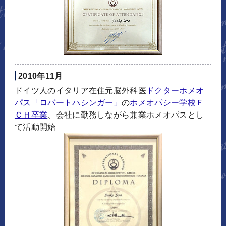
2010年11月
ドイツ人のイタリア在住元脳外科医
ドクターホメオ
パス「ロバートハシンガー」
の
ホメオパシー学校Ｆ
ＣＨ卒業
、会社に勤務しながら兼業ホメオパスとし
て活動開始