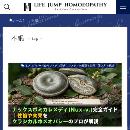
ホーム
不眠
不眠
– tag –
ホメオパシーで使うレメディ辞典。レメディの種類と効果、選び方を解説