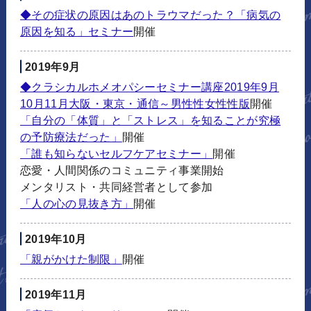
◆その症状の原因はあのトラウマだった？「病気の
原因を知る」セミナー
開催
2019年9月
◆クラシカルホメオパシーセミナー講座2019年9月
10月11月大阪・東京・通信～男性性女性性版
開催
「自分の「体質」と「ストレス」を知ることが究極
の予防療法だった」
開催
「誰も知らないセルフケアセミナー」
開催
恋愛・人間関係のコミュニティ事業開始
メンタリスト・共同経営者として参加
「人の心の見抜き方」
開催
2019年10月
「親がかけた制限」
開催
2019年11月