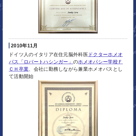
2010年11月
ドイツ人のイタリア在住元脳外科医
ドクターホメオ
パス「ロバートハシンガー」
の
ホメオパシー学校Ｆ
ＣＨ卒業
、会社に勤務しながら兼業ホメオパスとし
て活動開始