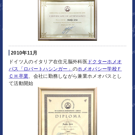
2010年11月
ドイツ人のイタリア在住元脳外科医
ドクターホメオ
パス「ロバートハシンガー」
の
ホメオパシー学校Ｆ
ＣＨ卒業
、会社に勤務しながら兼業ホメオパスとし
て活動開始