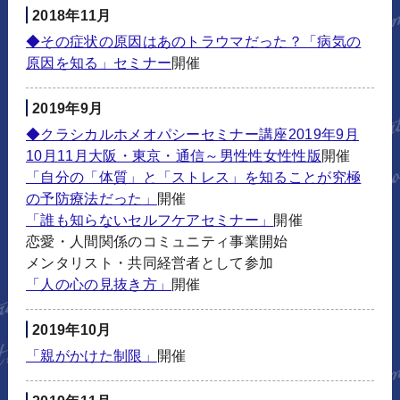
2018年11月
◆その症状の原因はあのトラウマだった？「病気の
原因を知る」セミナー
開催
2019年9月
◆クラシカルホメオパシーセミナー講座2019年9月
10月11月大阪・東京・通信～男性性女性性版
開催
「自分の「体質」と「ストレス」を知ることが究極
の予防療法だった」
開催
「誰も知らないセルフケアセミナー」
開催
恋愛・人間関係のコミュニティ事業開始
メンタリスト・共同経営者として参加
「人の心の見抜き方」
開催
2019年10月
「親がかけた制限」
開催