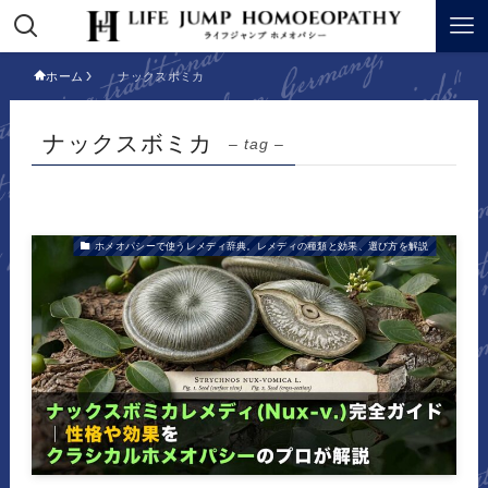
ホーム
ナックスボミカ
ナックスボミカ
– tag –
ホメオパシーで使うレメディ辞典。レメディの種類と効果、選び方を解説