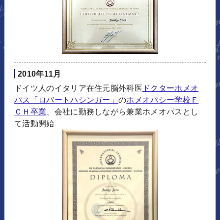
2010年11月
ドイツ人のイタリア在住元脳外科医
ドクターホメオ
パス「ロバートハシンガー」
の
ホメオパシー学校Ｆ
ＣＨ卒業
、会社に勤務しながら兼業ホメオパスとし
て活動開始